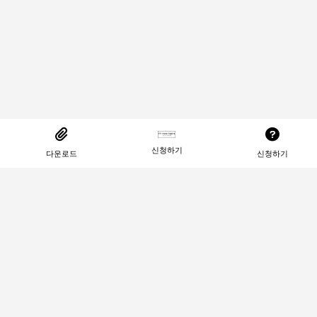
신청하기
다운로드
신청하기
이메일: abc@google.com | 운영자 : 꿀정보저장소
제작자 : 아로스
Copyrights © 2022 All Rights Reserved by (주)아
백.
※ 해당 웹사이트는 정보 전달을 목적으로 운영하고